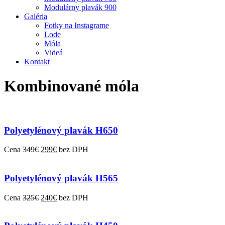
Modulárny plavák 900
Galéria
Fotky na Instagrame
Lode
Móla
Videá
Kontakt
Kombinované móla
Polyetylénový plavák H650
Cena
349
€
299
€
bez DPH
Polyetylénový plavák H565
Cena
325
€
240
€
bez DPH