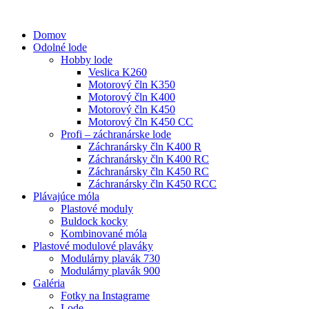
Domov
Odolné lode
Hobby lode
Veslica K260
Motorový čln K350
Motorový čln K400
Motorový čln K450
Motorový čln K450 CC
Profi – záchranárske lode
Záchranársky čln K400 R
Záchranársky čln K400 RC
Záchranársky čln K450 RC
Záchranársky čln K450 RCC
Plávajúce móla
Plastové moduly
Buldock kocky
Kombinované móla
Plastové modulové plaváky
Modulárny plavák 730
Modulárny plavák 900
Galéria
Fotky na Instagrame
Lode