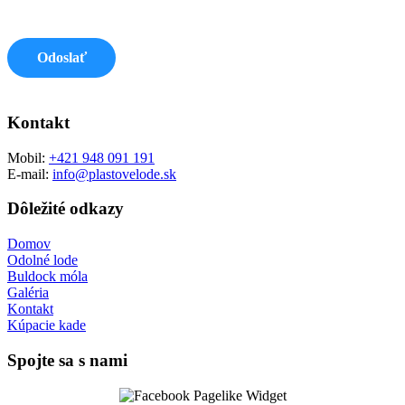
Odoslať
Kontakt
Mobil:
+421 948 091 191
E-mail:
info@plastovelode.sk
Dôležité odkazy
Domov
Odolné lode
Buldock móla
Galéria
Kontakt
Kúpacie kade
Spojte sa s nami