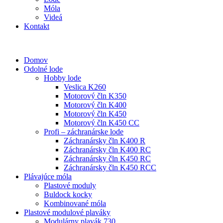
Móla
Videá
Kontakt
Domov
Odolné lode
Hobby lode
Veslica K260
Motorový čln K350
Motorový čln K400
Motorový čln K450
Motorový čln K450 CC
Profi – záchranárske lode
Záchranársky čln K400 R
Záchranársky čln K400 RC
Záchranársky čln K450 RC
Záchranársky čln K450 RCC
Plávajúce móla
Plastové moduly
Buldock kocky
Kombinované móla
Plastové modulové plaváky
Modulárny plavák 730