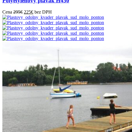
Polyetylénový plavák H450
Cena
295
€
225
€
bez DPH