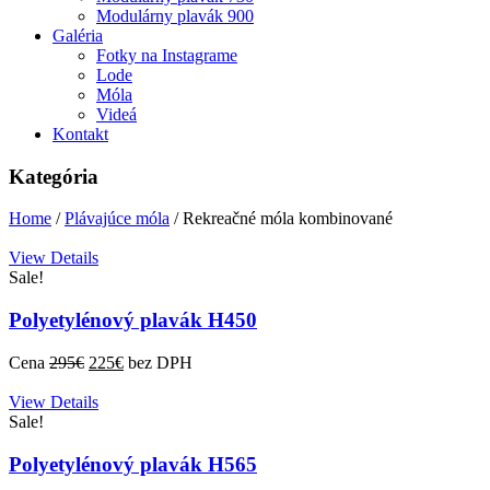
Modulárny plavák 900
Galéria
Fotky na Instagrame
Lode
Móla
Videá
Kontakt
Kategória
Home
/
Plávajúce móla
/ Rekreačné móla kombinované
View Details
Sale!
Polyetylénový plavák H450
Cena
295
€
225
€
bez DPH
View Details
Sale!
Polyetylénový plavák H565