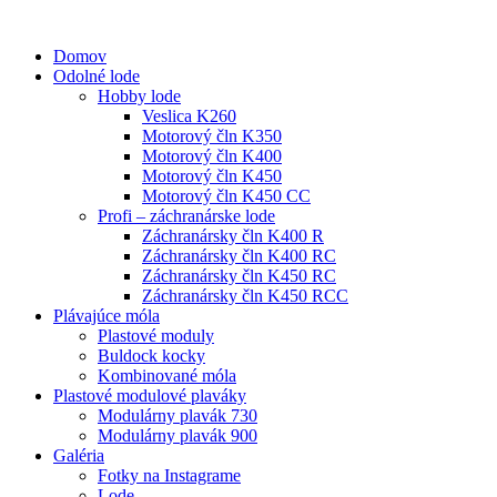
Domov
Odolné lode
Hobby lode
Veslica K260
Motorový čln K350
Motorový čln K400
Motorový čln K450
Motorový čln K450 CC
Profi – záchranárske lode
Záchranársky čln K400 R
Záchranársky čln K400 RC
Záchranársky čln K450 RC
Záchranársky čln K450 RCC
Plávajúce móla
Plastové moduly
Buldock kocky
Kombinované móla
Plastové modulové plaváky
Modulárny plavák 730
Modulárny plavák 900
Galéria
Fotky na Instagrame
Lode