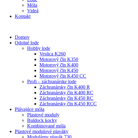
Móla
Videá
Kontakt
Domov
Odolné lode
Hobby lode
Veslica K260
Motorový čln K350
Motorový čln K400
Motorový čln K450
Motorový čln K450 CC
Profi – záchranárske lode
Záchranársky čln K400 R
Záchranársky čln K400 RC
Záchranársky čln K450 RC
Záchranársky čln K450 RCC
Plávajúce móla
Plastové moduly
Buldock kocky
Kombinované móla
Plastové modulové plaváky
Modulárny plavák 730