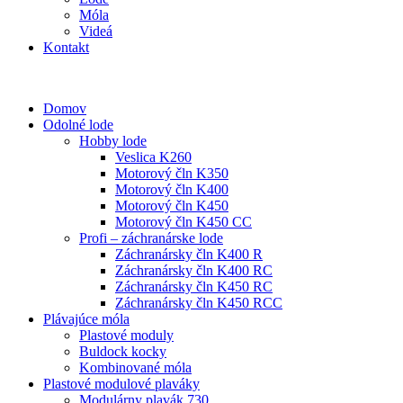
Móla
Videá
Kontakt
Domov
Odolné lode
Hobby lode
Veslica K260
Motorový čln K350
Motorový čln K400
Motorový čln K450
Motorový čln K450 CC
Profi – záchranárske lode
Záchranársky čln K400 R
Záchranársky čln K400 RC
Záchranársky čln K450 RC
Záchranársky čln K450 RCC
Plávajúce móla
Plastové moduly
Buldock kocky
Kombinované móla
Plastové modulové plaváky
Modulárny plavák 730