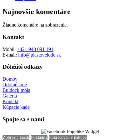
Najnovšie komentáre
Žiadne komentáre na zobrazenie.
Kontakt
Mobil:
+421 948 091 191
E-mail:
info@plastovelode.sk
Dôležité odkazy
Domov
Odolné lode
Buldock móla
Galéria
Kontakt
Kúpacie kade
Spojte sa s nami
Zobraziť košík
Pokladňa
Pokračovať v nákupe