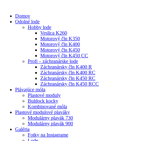
Domov
Odolné lode
Hobby lode
Veslica K260
Motorový čln K350
Motorový čln K400
Motorový čln K450
Motorový čln K450 CC
Profi – záchranárske lode
Záchranársky čln K400 R
Záchranársky čln K400 RC
Záchranársky čln K450 RC
Záchranársky čln K450 RCC
Plávajúce móla
Plastové moduly
Buldock kocky
Kombinované móla
Plastové modulové plaváky
Modulárny plavák 730
Modulárny plavák 900
Galéria
Fotky na Instagrame
Lode