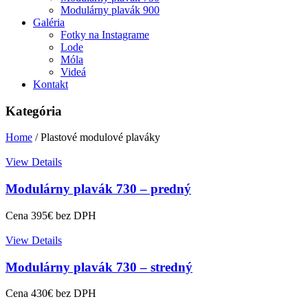
Modulárny plavák 900
Galéria
Fotky na Instagrame
Lode
Móla
Videá
Kontakt
Kategória
Home
/ Plastové modulové plaváky
View Details
Modulárny plavák 730 – predný
Cena
395
€
bez DPH
View Details
Modulárny plavák 730 – stredný
Cena
430
€
bez DPH